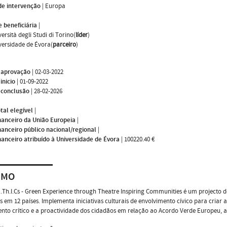
de intervenção
|
Europa
 beneficiária
|
ersità degli Studi di Torino(
líder
)
versidade de Évora(
parceiro
)
 aprovação
|
02-03-2022
inicio
|
01-09-2022
 conclusão
|
28-02-2026
tal elegível
|
nanceiro da União Europeia
|
nanceiro público nacional/regional
|
nanceiro atribuído à Universidade de Évora
|
100220.40 €
UMO
Th.I.Cs - Green Experience through Theatre Inspiring Communities é um projecto d
s em 12 países. Implementa iniciativas culturais de envolvimento cívico para criar 
to crítico e a proactividade dos cidadãos em relação ao Acordo Verde Europeu, at