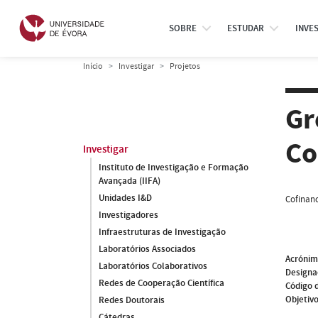
SOBRE
ESTUDAR
INVE
Início
Investigar
Projetos
Gr
Co
Investigar
Instituto de Investigação e Formação
Avançada (IIFA)
Unidades I&D
Cofinanc
Investigadores
Infraestruturas de Investigação
Laboratórios Associados
Acróni
Laboratórios Colaborativos
Designa
Redes de Cooperação Científica
Código 
Objetivo
Redes Doutorais
Cátedras