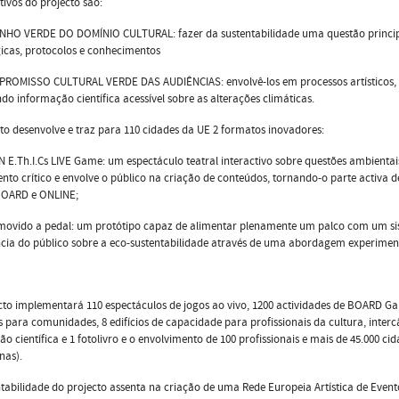
tivos do projecto são:
NHO VERDE DO DOMÍNIO CULTURAL: fazer da sustentabilidade uma questão principal
icas, protocolos e conhecimentos
PROMISSO CULTURAL VERDE DAS AUDIÊNCIAS: envolvê-los em processos artísticos,
do informação científica acessível sobre as alterações climáticas.
to desenvolve e traz para 110 cidades da UE 2 formatos inovadores:
E.Th.I.Cs LIVE Game: um espectáculo teatral interactivo sobre questões ambientai
to crítico e envolve o público na criação de conteúdos, tornando-o parte activa 
BOARD e ONLINE;
movido a pedal: um protótipo capaz de alimentar plenamente um palco com um si
cia do público sobre a eco-sustentabilidade através de uma abordagem experiment
to implementará 110 espectáculos de jogos ao vivo, 1200 actividades de BOARD Game
as para comunidades, 8 edifícios de capacidade para profissionais da cultura, intercâ
ão científica e 1 fotolivro e o envolvimento de 100 profissionais e mais de 45.000 
nas).
tabilidade do projecto assenta na criação de uma Rede Europeia Artística de Event