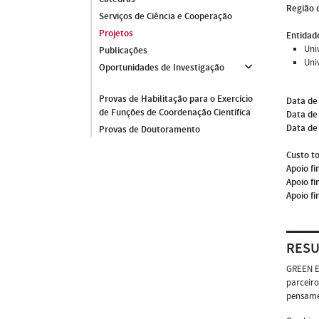
Região 
Serviços de Ciência e Cooperação
Projetos
Entidade
Univ
Publicações
Uni
Oportunidades de Investigação
Provas de Habilitação para o Exercício
Data de
de Funções de Coordenação Científica
Data de 
Data de
Provas de Doutoramento
Custo to
Apoio fi
Apoio fi
Apoio fi
RES
GREEN E.
parceiro
pensamen