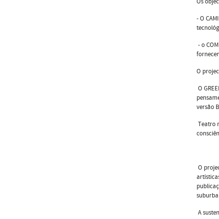
Os objec
- O CAMI
tecnológ
- o COM
fornecen
O projec
O GREEN 
pensamen
versão 
Teatro 
consciên
O projec
artístic
publicaç
suburba
A susten