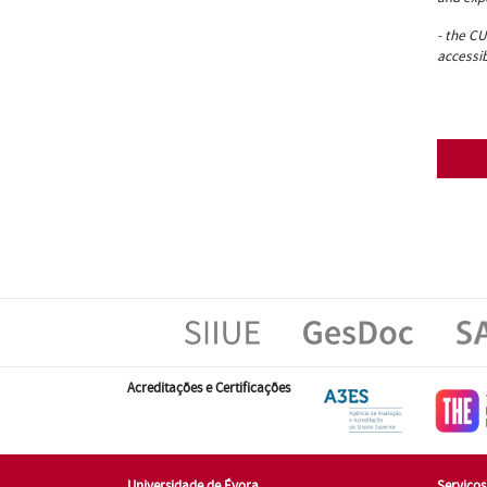
- the C
accessib
Acreditações e Certificações
Universidade de Évora
Serviço