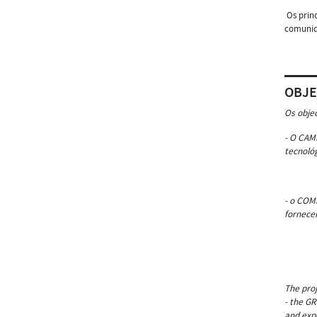
Os princ
comunid
OBJE
Os objec
- O CAM
tecnoló
- o COM
fornecen
The proj
- the GR
and exp