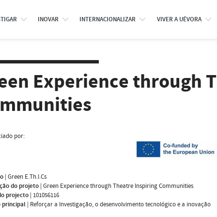
STIGAR
INOVAR
INTERNACIONALIZAR
VIVER A UÉVORA
een Experience through T
mmunities
iado por:
mo
|
Green E.Th.I.Cs
ção do projeto
|
Green Experience through Theatre Inspiring Communities
do projecto
|
101056116
 principal
|
Reforçar a Investigação, o desenvolvimento tecnológico e a inovação