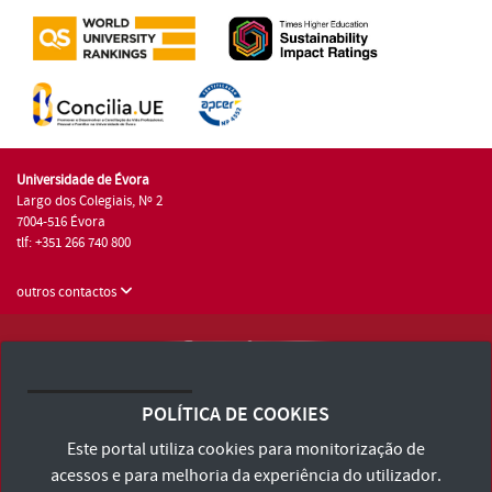
Universidade de Évora
Largo dos Colegiais, Nº 2
7004-516 Évora
tlf: +351 266 740 800
outros contactos
Universidade de Évora © 2026
Consulte os Termos e Condições e Política de Privacidade
POLÍTICA DE COOKIES
Declaração de Acessibilidade
Este portal utiliza cookies para monitorização de
acessos e para melhoria da experiência do utilizador.