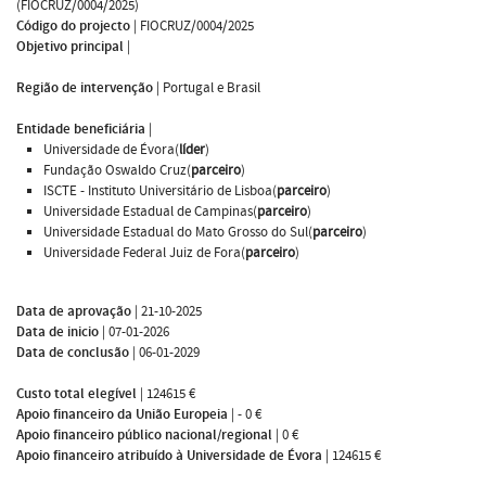
(FIOCRUZ/0004/2025)
Código do projecto
|
FIOCRUZ/0004/2025
Objetivo principal
|
Região de intervenção
|
Portugal e Brasil
Entidade beneficiária
|
Universidade de Évora(
líder
)
Fundação Oswaldo Cruz(
parceiro
)
ISCTE - Instituto Universitário de Lisboa(
parceiro
)
Universidade Estadual de Campinas(
parceiro
)
Universidade Estadual do Mato Grosso do Sul(
parceiro
)
Universidade Federal Juiz de Fora(
parceiro
)
Data de aprovação
|
21-10-2025
Data de inicio
|
07-01-2026
Data de conclusão
|
06-01-2029
Custo total elegível
|
124615 €
Apoio financeiro da União Europeia
|
- 0 €
Apoio financeiro público nacional/regional
|
0 €
Apoio financeiro atribuído à Universidade de Évora
|
124615 €