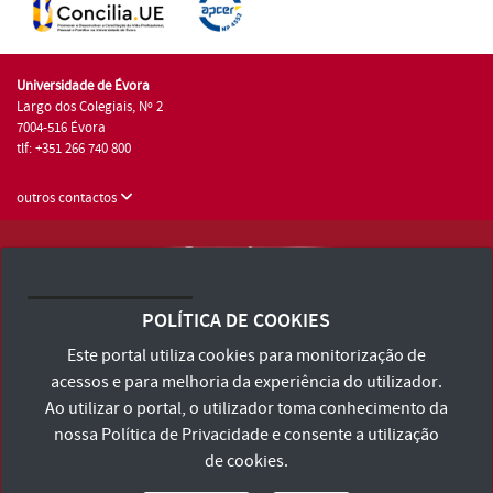
Universidade de Évora
Largo dos Colegiais, Nº 2
7004-516 Évora
tlf: +351 266 740 800
outros contactos
Universidade de Évora © 2026
Consulte os Termos e Condições e Política de Privacidade
POLÍTICA DE COOKIES
Declaração de Acessibilidade
Este portal utiliza cookies para monitorização de
acessos e para melhoria da experiência do utilizador.
Ao utilizar o portal, o utilizador toma conhecimento da
nossa
Política de Privacidade
e consente a utilização
de cookies.