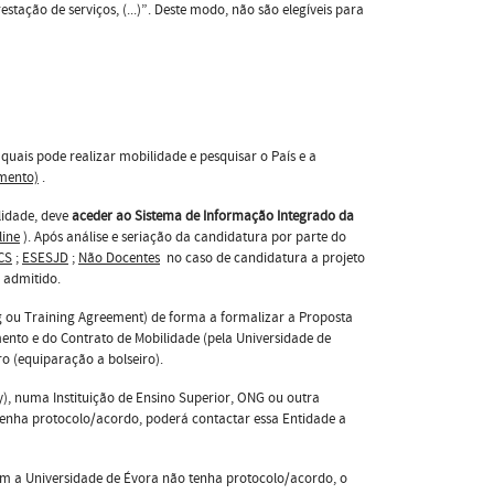
stação de serviços, (...)”. Deste modo, não são elegíveis para
uais pode realizar mobilidade e pesquisar o País e a
imento)
.
lidade, deve
aceder ao Sistema de Informação Integrado da
line
). Após análise e seriação da candidatura por parte do
CS
;
ESESJD
;
Não Docentes
no caso de candidatura a projeto
i admitido.
g ou Training Agreement) de forma a formalizar a Proposta
ento e do Contrato de Mobilidade (pela Universidade de
ro (equiparação a bolseiro).
), numa Instituição de Ensino Superior, ONG ou outra
enha protocolo/acordo, poderá contactar essa Entidade a
m a Universidade de Évora não tenha protocolo/acordo, o