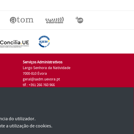
Serviços Administrativos
Largo Senhora da Natividade
7000-810 Évora
geral@sadm.uevora.pt
tlf.: +351 266 760 966
cia do utilizador.
te a utilização de cookies.