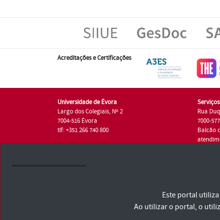
Acreditações e Certificações
Universidade de Évora
Serviço
Largo dos Colegiais, Nº 2
Rua Duq
7004-516 Évora
7000-57
tlf: +351 266 740 800
Balcão 
atendim
tlf.: +35
Universidade de Évora © 2026
Este portal utili
Consulte os Termos e Condições e Política de Privacidade
Declaração de Acessibilidade
Ao utilizar o portal, o u