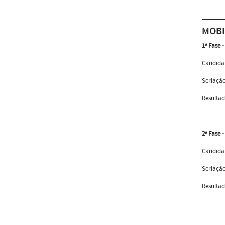
MOBI
1ª Fase 
Candidat
Seriaçã
Resulta
2ª Fase 
Candidat
Seriação
Resultad