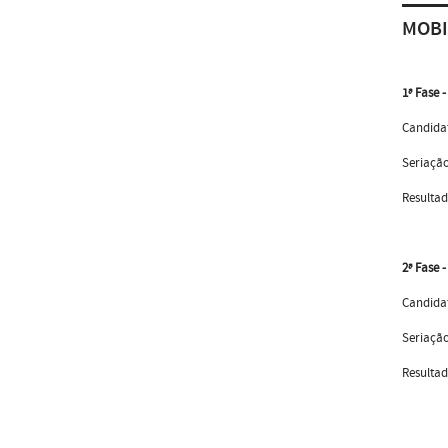
MOBI
1ª Fase 
Candidat
Seriaçã
Resulta
2ª Fase 
Candidat
Seriação
Resultad