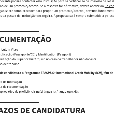
docente poderá contactar essa Instituição para se certificar se há interesse na re
ão de um protocolo/acordo. Se a resposta for afirmativa, deverá aceder ao
Balcão
ção sobre como proceder para propor um protocolo/acordo , devendo fundamentar
s da pessoa da Instituição estrangeira. A proposta será sempre submetida a parec
CUMENTAÇÃO
riculum Vitae
ntificação (Passaporte/CC) / Identification (Passport)
orização do Superior hierárquico no caso de trabalhador não docente
no de trabalho
de candidatura a Programas ERASMUS+ International Credit Mobility (ICM), têm de
ta de motivação
ta de recomendação
provativo de proficiência na(s) língua(s) / language skills
AZOS DE CANDIDATURA