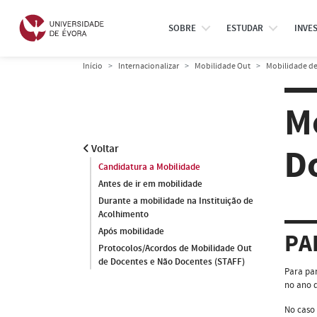
SOBRE
ESTUDAR
INVE
Início
Internacionalizar
Mobilidade Out
Mobilidade de
M
Do
Voltar
Candidatura a Mobilidade
Antes de ir em mobilidade
Durante a mobilidade na Instituição de
Acolhimento
Após mobilidade
PA
Protocolos/Acordos de Mobilidade Out
de Docentes e Não Docentes (STAFF)
Para par
no ano d
No caso 