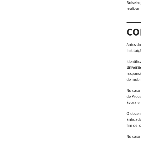
Bolseiro
realizar
CO
Antes da
Institui
Identifi
Univers
responsá
de mobil
No caso 
de Proce
Évora e 
O docent
Entidade
fim de 
No caso 