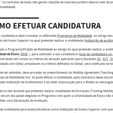
, "os contratos de bolsa não geram relações de natureza jurídico-laboral nem de pre
 mobilidade.
MO EFETUAR CANDIDATURA
 candidatura deve consultar os diferentes
Programas de Mobilidade
ao abrigo dos q
ção de Ensino Superior na qual pretende realizar a mobilidade
(Instituição de acolh
cado o Programa/Projeto de Mobilidade ao abrigo do qual pretende realizar a mobi
idade de Évora
(
SIIUE
), para submeter a sua candidatura (
Guia de candidatura on-
vel tendo em consta os critérios de seriação aplicáveis (para Docentes:
EA
,
ECT
;
E
idade com Edital, prevalecem os critérios definidos no Edital), será notificado se fo
de ser admitido, deve proceder ao preenchimento do Mobility Agreement (Teachin
sso de Mobilidade Out. Só pode efetuar a mobilidade, após assinatura desse docum
pela Instituição de Acolhimento) e de obter autorização para a Missão ao estrangei
e ou não docente que pretenda realizar mobilidade de formação (Training Mobility
 de um dos países elegíveis no Programa com quem a Universidade de Évora não t
obter uma Declaração de Aceitação.
de mobilidade para ensino/docência numa Instituição de Ensino Superior com que