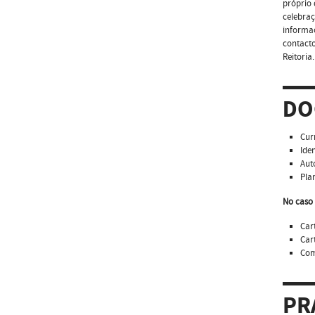
próprio 
celebraç
informa
contacto
Reitoria.
DO
Cur
Ide
Aut
Pla
No caso 
Car
Car
Com
PR