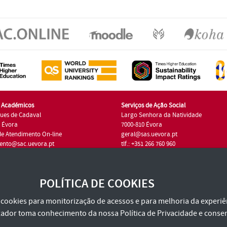
s Académicos
Serviços de Ação Social
ues de Cadaval
Largo Senhora da Natividade
7 Évora
7000-810 Évora
de Atendimento On-line
geral@sas.uevora.pt
ento@sac.uevora.pt
tlf.: +351 266 760 960
1 266 760 220
POLÍTICA DE COOKIES
za cookies para monitorização de acessos e para melhoria da experiên
tilizador toma conhecimento da nossa
Política de Privacidade
e consen