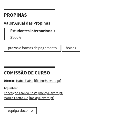
PROPINAS
Valor Anual das Propinas
Estudantes Internacionais
2500 €
prazos e formas de pagamento
bolsas
COMISSÃO DE CURSO
Diretor:
Isabel Fialho
[
ifialho@uevora.pt
]
Adjuntos:
Conceição Leal da Costa
[
mclc@uevora.pt
]
Marília Castro Cid
[
mcid@uevora.pt
]
equipa docente