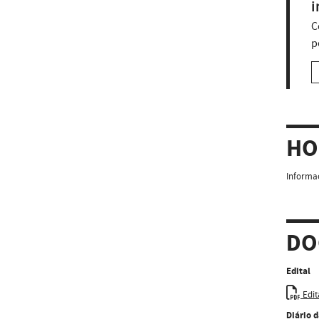
i
C
p
HO
Informaç
DO
Edital
Edit
Diário 