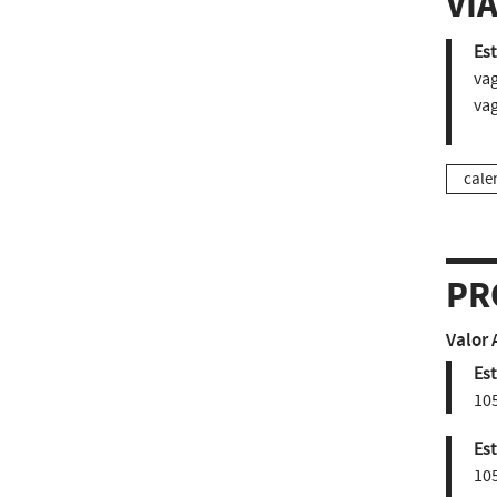
VI
Est
vag
vag
cale
PR
Valor 
Est
10
Est
10