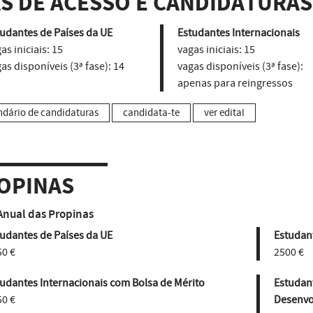
AS DE ACESSO E CANDIDATURAS
udantes de Países da UE
Estudantes Internacionais
as iniciais:
15
vagas iniciais:
15
as disponíveis (3ª fase):
14
vagas disponíveis (3ª fase):
apenas para reingressos
ndário de candidaturas
candidata-te
ver edital
OPINAS
Anual das Propinas
udantes de Países da UE
Estudant
50 €
2500 €
udantes Internacionais com Bolsa de Mérito
Estudan
50 €
Desenvo