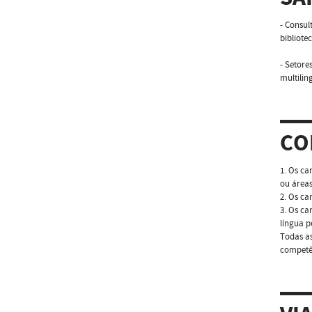
- Consul
bibliote
- Setore
multilin
CO
1. Os ca
ou áreas
2. Os ca
3. Os ca
língua p
Todas as
competên