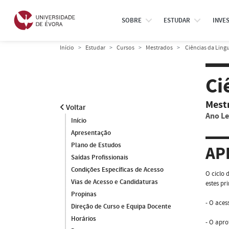
SOBRE
ESTUDAR
INVE
Início
Estudar
Cursos
Mestrados
Ciências da Lin
Ci
Mest
Voltar
Ano Le
Início
Apresentação
Plano de Estudos
AP
Saídas Profissionais
Condições Específicas de Acesso
O ciclo 
Vias de Acesso e Candidaturas
estes pr
Propinas
- O aces
Direção de Curso e Equipa Docente
Horários
- O apro