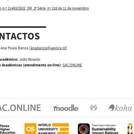
o n.º 21483/2022, DR, 2ª Série, nº 218 de 11 de novembro
NTACTOS
Ana Paula Banza [
anabanza@uevora.pt
]
Académico:
João Rosado
s Académicos (atendimento on-line):
SAC.ONLINE