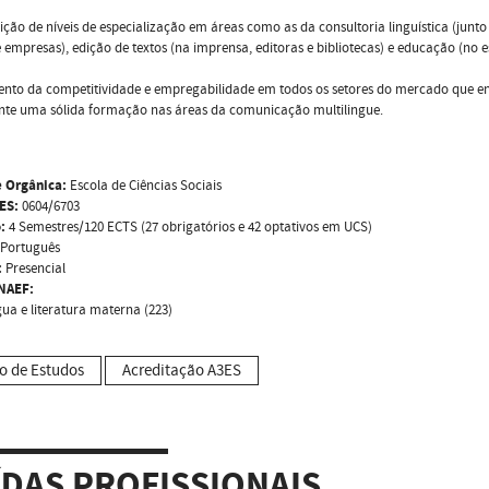
sição de níveis de especialização em áreas como as da consultoria linguística (jun
empresas), edição de textos (na imprensa, editoras e bibliotecas) e educação (no 
nto da competitividade e empregabilidade em todos os setores do mercado que env
nte uma sólida formação nas áreas da comunicação multilingue.
 Orgânica:
Escola de Ciências Sociais
ES:
0604/6703
:
4 Semestres/120 ECTS (27 obrigatórios e 42 optativos em UCS)
Português
:
Presencial
NAEF:
gua e literatura materna (223)
o de Estudos
Acreditação A3ES
ÍDAS PROFISSIONAIS