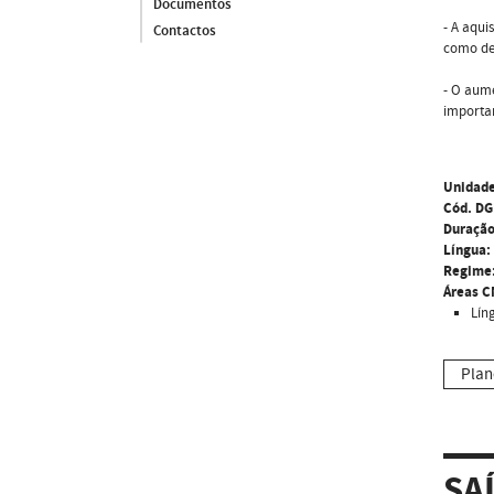
Documentos
- A aqui
Contactos
como de 
- O aume
importa
Unidade
Cód. DG
Duração
Língua:
Regime
Áreas C
Lín
Plan
SA