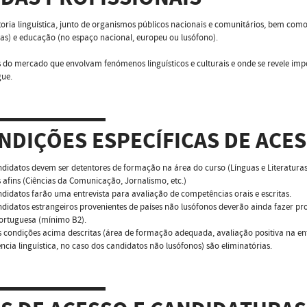
toria linguística, junto de organismos públicos nacionais e comunitários, bem como
cas) e educação (no espaço nacional, europeu ou lusófono).
s do mercado que envolvam fenómenos linguísticos e culturais e onde se revele 
gue.
NDIÇÕES ESPECÍFICAS DE ACE
ndidatos devem ser detentores de formação na área do curso (Línguas e Literaturas
 afins (Ciências da Comunicação, Jornalismo, etc.)
ndidatos farão uma entrevista para avaliação de competências orais e escritas.
ndidatos estrangeiros provenientes de países não lusófonos deverão ainda fazer p
ortuguesa (mínimo B2).
 condições acima descritas (área de formação adequada, avaliação positiva na e
cia linguística, no caso dos candidatos não lusófonos) são eliminatórias.