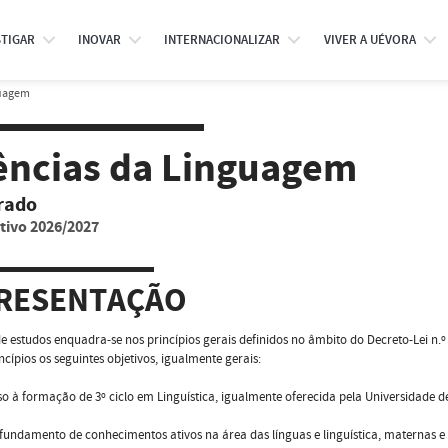
STIGAR
INOVAR
INTERNACIONALIZAR
VIVER A UÉVORA
guagem
ências da Linguagem
rado
tivo 2026/2027
RESENTAÇÃO
de estudos enquadra-se nos princípios gerais definidos no âmbito do Decreto-Lei n.
incípios os seguintes objetivos, igualmente gerais:
so à formação de 3º ciclo em Linguística, igualmente oferecida pela Universidade d
fundamento de conhecimentos ativos na área das línguas e linguística, maternas e 