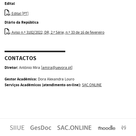
Edital
Edital [PT]
Diário da República
Aviso n.º 3182/2022, DR, 2.ª Série, n.º 33 de 16 de fevereiro
CONTACTOS
Diretor:
António Mira [
amira@uevora.pt
]
Gestor Académico:
Dora Alexandra Louro
Serviços Académicos (atendimento on-line):
SAC.ONLINE