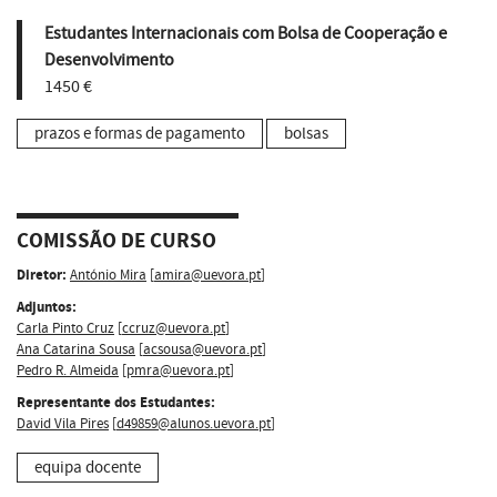
Estudantes Internacionais com Bolsa de Cooperação e
Desenvolvimento
1450 €
prazos e formas de pagamento
bolsas
COMISSÃO DE CURSO
Diretor:
António Mira
[
amira@uevora.pt
]
Adjuntos:
Carla Pinto Cruz
[
ccruz@uevora.pt
]
Ana Catarina Sousa
[
acsousa@uevora.pt
]
Pedro R. Almeida
[
pmra@uevora.pt
]
Representante dos Estudantes:
David Vila Pires
[
d49859@alunos.uevora.pt
]
equipa docente