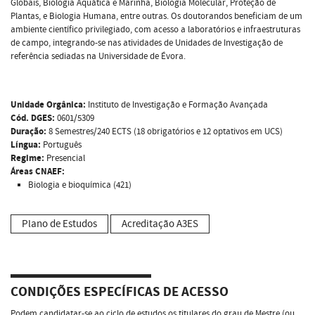
Globais, Biologia Aquática e Marinha, Biologia Molecular, Proteção de
Plantas, e Biologia Humana, entre outras. Os doutorandos beneficiam de um
ambiente científico privilegiado, com acesso a laboratórios e infraestruturas
de campo, integrando-se nas atividades de Unidades de Investigação de
referência sediadas na Universidade de Évora.
Unidade Orgânica:
Instituto de Investigação e Formação Avançada
Cód. DGES:
0601/5309
Duração:
8 Semestres/240 ECTS (18 obrigatórios e 12 optativos em UCS)
Língua:
Português
Regime:
Presencial
Áreas CNAEF:
Biologia e bioquímica (421)
Plano de Estudos
Acreditação A3ES
CONDIÇÕES ESPECÍFICAS DE ACESSO
Podem candidatar-se ao ciclo de estudos os titulares do grau de Mestre (ou