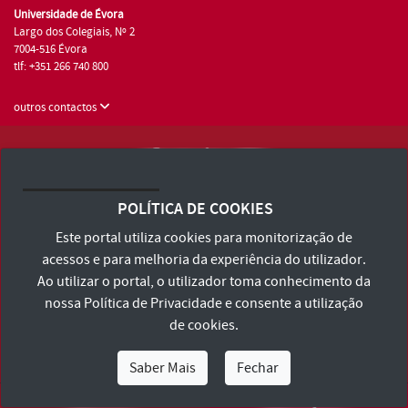
Universidade de Évora
Largo dos Colegiais, Nº 2
7004-516 Évora
tlf: +351 266 740 800
outros contactos
Universidade de Évora © 2026
Consulte os Termos e Condições e Política de Privacidade
POLÍTICA DE COOKIES
Declaração de Acessibilidade
Este portal utiliza cookies para monitorização de
acessos e para melhoria da experiência do utilizador.
Ao utilizar o portal, o utilizador toma conhecimento da
nossa
Política de Privacidade
e consente a utilização
de cookies.
Saber Mais
Fechar
Eu Sou
Eu Quero