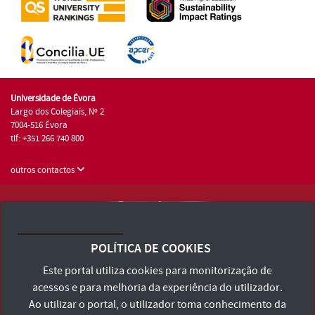
Universidade de Évora
Largo dos Colegiais, Nº 2
7004-516 Évora
tlf: +351 266 740 800
outros contactos
Universidade de Évora © 2026
Consulte os Termos e Condições e Política de Privacidade
POLÍTICA DE COOKIES
Declaração de Acessibilidade
Este portal utiliza cookies para monitorização de
acessos e para melhoria da experiência do utilizador.
Ao utilizar o portal, o utilizador toma conhecimento da