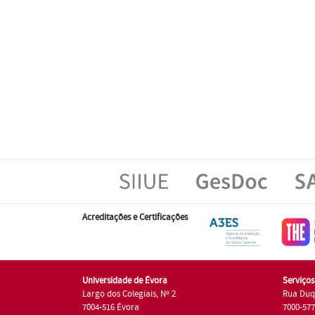
Acreditações e Certificações
Universidade de Évora
Serviço
Largo dos Colegiais, Nº 2
Rua Duq
7004-516 Évora
7000-57