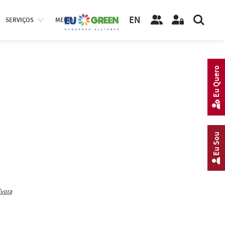
EN
SERVIÇOS
MEDIA
Eu Quero
Eu Sou
Évora