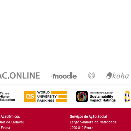
s Académicos
Serviços de Ação Social
ues de Cadaval
Largo Senhora da Natividade
7 Évora
7000-810 Évora