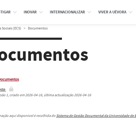
STIGAR
INOVAR
INTERNACIONALIZAR
VIVER A UÉVORA
s Sociais (ECS)
Documentos
ocumentos
Documentos
este
rsão
1
, criado em
2026-04-16
, última actualização
2026-04-16
rmação aqui disponível é recolhida do
Sistema de Gestão Documental da Universidade de 