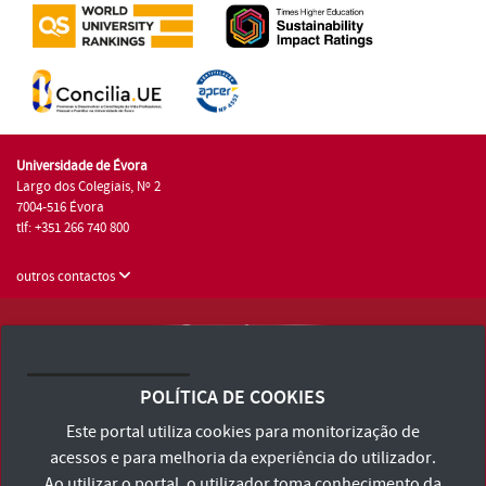
Universidade de Évora
Largo dos Colegiais, Nº 2
7004-516 Évora
tlf: +351 266 740 800
outros contactos
Universidade de Évora © 2026
Consulte os Termos e Condições e Política de Privacidade
POLÍTICA DE COOKIES
Declaração de Acessibilidade
Este portal utiliza cookies para monitorização de
acessos e para melhoria da experiência do utilizador.
Ao utilizar o portal, o utilizador toma conhecimento da