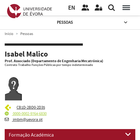
EN
PESSOAS
Início
Pessoas
Isabel Malico
Prof. Associado (Departamento de Engenharia Mecatrónica)
Contrato Trabalho Funções Públicas por tempo indeterminado
CB1D-2BD0-2D35
0000-0002-9764-6830
imbm@uevora.pt
Formação Académica