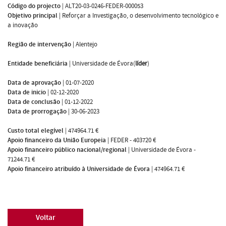
Código do projecto
|
ALT20-03-0246-FEDER-000053
Objetivo principal
|
Reforçar a Investigação, o desenvolvimento tecnológico e
a inovação
Região de intervenção
|
Alentejo
Entidade beneficiária
|
Universidade de Évora(
líder
)
Data de aprovação
|
01-07-2020
Data de inicio
|
02-12-2020
Data de conclusão
|
01-12-2022
Data de prorrogação
|
30-06-2023
Custo total elegível
|
474964.71 €
Apoio financeiro da União Europeia
|
FEDER - 403720 €
Apoio financeiro público nacional/regional
|
Universidade de Évora -
71244.71 €
Apoio financeiro atribuído à Universidade de Évora
|
474964.71 €
Voltar