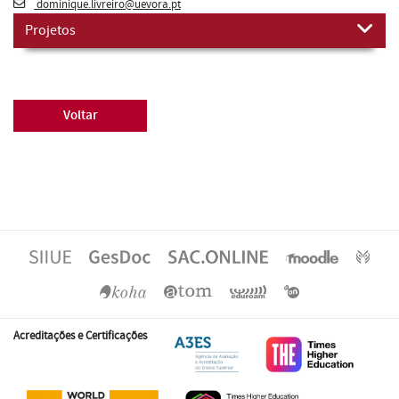
dominique.livreiro@uevora.pt
Projetos
Voltar
Acreditações e Certificações