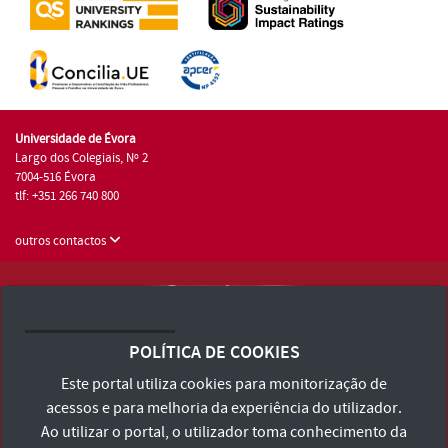
Universidade de Évora
Largo dos Colegiais, Nº 2
7004-516 Évora
tlf: +351 266 740 800
outros contactos
Universidade de Évora © 2026
Consulte os Termos e Condições e Política de Privacidade
POLÍTICA DE COOKIES
Declaração de Acessibilidade
Este portal utiliza cookies para monitorização de
acessos e para melhoria da experiência do utilizador.
Ao utilizar o portal, o utilizador toma conhecimento da