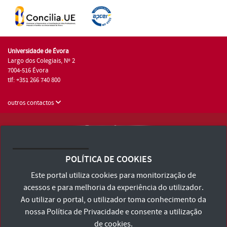
Universidade de Évora
Largo dos Colegiais, Nº 2
7004-516 Évora
tlf: +351 266 740 800
outros contactos
Universidade de Évora © 2026
Consulte os Termos e Condições e Política de Privacidade
POLÍTICA DE COOKIES
Declaração de Acessibilidade
Este portal utiliza cookies para monitorização de
acessos e para melhoria da experiência do utilizador.
Ao utilizar o portal, o utilizador toma conhecimento da
nossa
Política de Privacidade
e consente a utilização
de cookies.