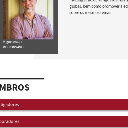
investigação de vanguarda nos 
global, bem como promover a edu
sobre os mesmos temas.
Miguel Araújo
RESPONSÁVEL
MBROS
stigadores
boradores