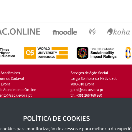
s Académicos
Serviços de Ação Social
ues de Cadaval
Largo Senhora da Natividade
7 Évora
7000-810 Évora
de Atendimento On-line
geral@sas.uevora.pt
ento@sac.uevora.pt
tlf.: +351 266 760 960
1 266 760 220
POLÍTICA DE COOKIES
za cookies para monitorização de acessos e para melhoria da experiên