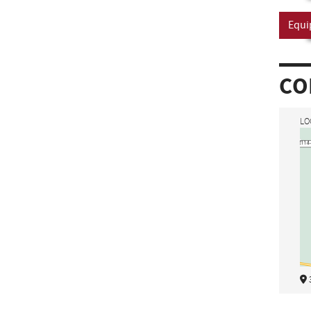
Equi
CO
LO