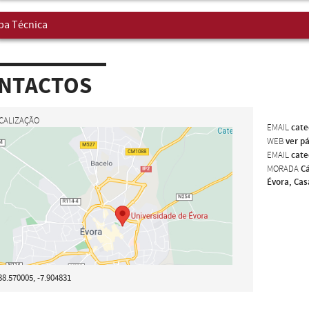
pa Técnica
NTACTOS
CALIZAÇÃO
EMAIL
cate
WEB
ver p
EMAIL
cate
MORADA
Cá
Évora, Cas
38.570005, -7.904831