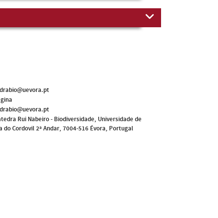
drabio@uevora.pt
ágina
drabio@uevora.pt
tedra Rui Nabeiro - Biodiversidade, Universidade de
a do Cordovil 2ª Andar, 7004-516 Évora, Portugal