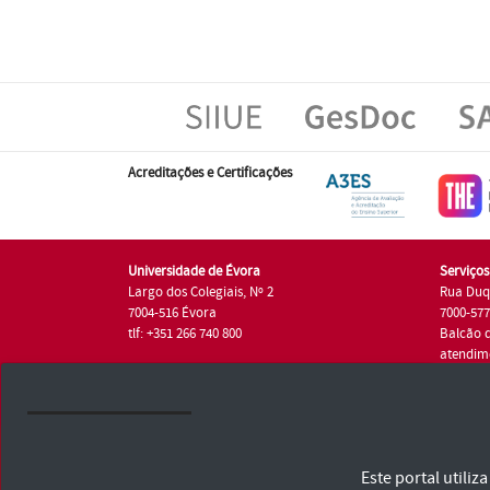
Acreditações e Certificações
Universidade de Évora
Serviço
Largo dos Colegiais, Nº 2
Rua Duq
7004-516 Évora
7000-57
tlf: +351 266 740 800
Balcão 
atendim
tlf.: +35
Universidade de Évora © 2026
Este portal utili
Consulte os Termos e Condições e Política de Privacidade