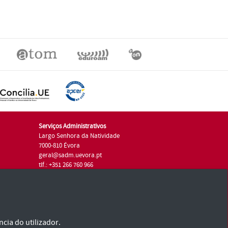
Serviços Administrativos
Largo Senhora da Natividade
7000-810 Évora
geral@sadm.uevora.pt
tlf.: +351 266 760 966
cia do utilizador.