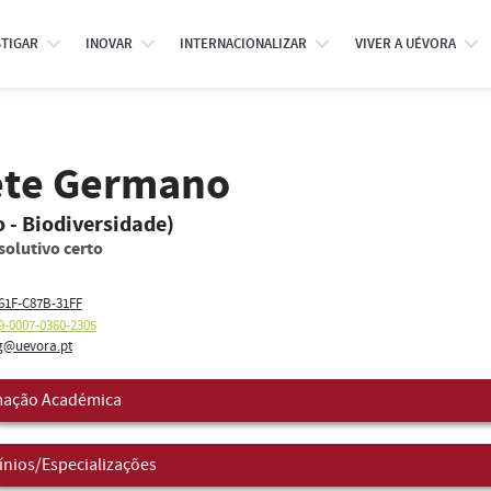
STIGAR
INOVAR
INTERNACIONALIZAR
VIVER A UÉVORA
ete Germano
 - Biodiversidade)
solutivo certo
61F-C87B-31FF
9-0007-0360-2305
g@uevora.pt
ação Académica
nios/Especializações