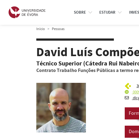
SOBRE
ESTUDAR
INVE
Início
Pessoas
David Luís Compõ
Técnico Superior (Cátedra Rui Nabeiro
Contrato Trabalho Funções Públicas a termo re
3
000
dlc
Form
Domí