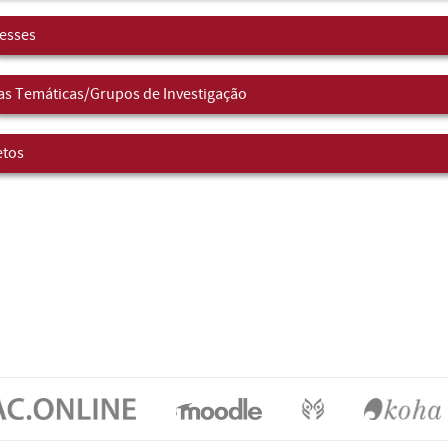
resses
as Temáticas/Grupos de Investigação
etos