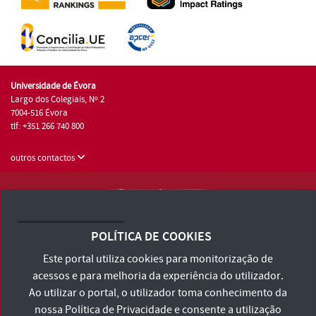
Universidade de Évora
Largo dos Colegiais, Nº 2
7004-516 Évora
tlf: +351 266 740 800
outros contactos
Universidade de Évora © 2026
Consulte os Termos e Condições e Política de Privacidade
POLÍTICA DE COOKIES
Declaração de Acessibilidade
Este portal utiliza cookies para monitorização de
acessos e para melhoria da experiência do utilizador.
Ao utilizar o portal, o utilizador toma conhecimento da
nossa
Política de Privacidade
e consente a utilização