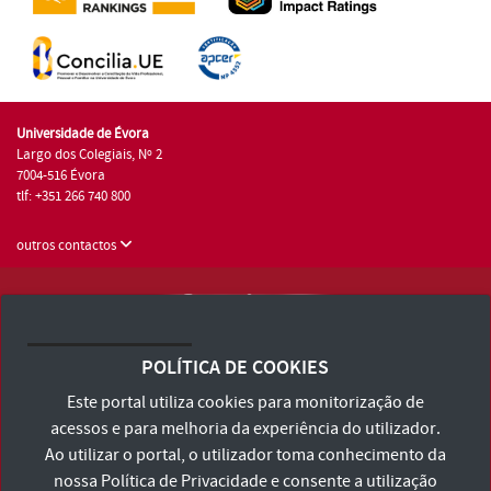
Universidade de Évora
Largo dos Colegiais, Nº 2
7004-516 Évora
tlf: +351 266 740 800
outros contactos
Universidade de Évora © 2026
Consulte os Termos e Condições e Política de Privacidade
POLÍTICA DE COOKIES
Declaração de Acessibilidade
Este portal utiliza cookies para monitorização de
acessos e para melhoria da experiência do utilizador.
Ao utilizar o portal, o utilizador toma conhecimento da
nossa
Política de Privacidade
e consente a utilização