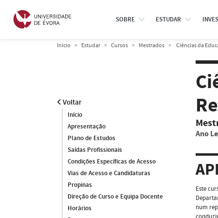
SOBRE
ESTUDAR
INVE
Início
Estudar
Cursos
Mestrados
Ciências da Educa
Ci
Re
Voltar
Início
Mest
Apresentação
Ano Le
Plano de Estudos
Saídas Profissionais
Condições Específicas de Acesso
AP
Vias de Acesso e Candidaturas
Propinas
Este cur
Direção de Curso e Equipa Docente
Departam
num repe
Horários
conduzir