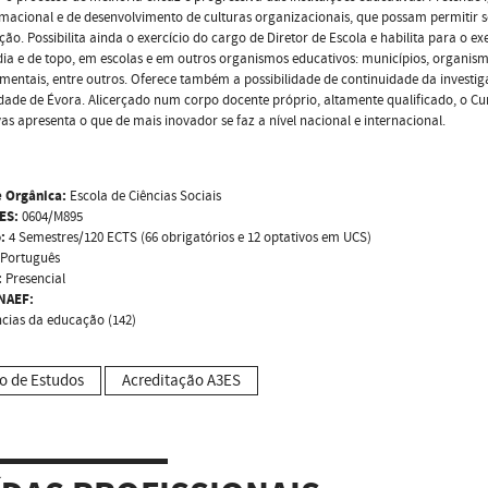
macional e de desenvolvimento de culturas organizacionais, que possam permitir 
ão. Possibilita ainda o exercício do cargo de Diretor de Escola e habilita para o
ia e de topo, em escolas e em outros organismos educativos: municípios, organismo
entais, entre outros. Oferece também a possibilidade de continuidade da inves
dade de Évora. Alicerçado num corpo docente próprio, altamente qualificado, o Cu
as apresenta o que de mais inovador se faz a nível nacional e internacional.
 Orgânica:
Escola de Ciências Sociais
ES:
0604/M895
:
4 Semestres/120 ECTS (66 obrigatórios e 12 optativos em UCS)
Português
:
Presencial
NAEF:
ncias da educação (142)
o de Estudos
Acreditação A3ES