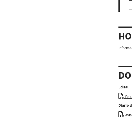
HO
Informaç
DO
Edital
Edit
Diário 
Aviso