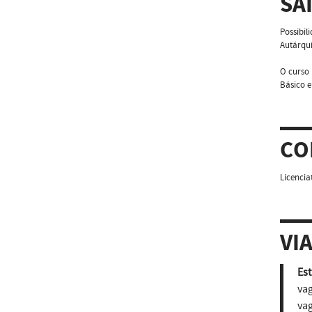
SA
Possibil
Autárqu
O curso 
Básico e
CO
Licencia
VI
Est
vag
vag