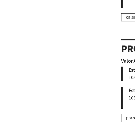
cale
PR
Valor 
Est
10
Est
10
praz