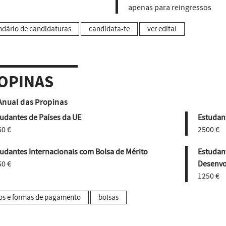
apenas para reingressos
ndário de candidaturas
candidata-te
ver edital
OPINAS
Anual das Propinas
udantes de Países da UE
Estudant
50 €
2500 €
udantes Internacionais com Bolsa de Mérito
Estudan
50 €
Desenvo
1250 €
os e formas de pagamento
bolsas