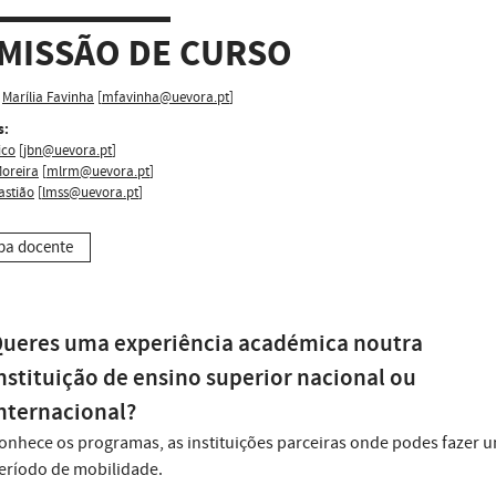
MISSÃO DE CURSO
Marília Favinha
[
mfavinha@uevora.pt
]
s:
ico
[
jbn@uevora.pt
]
Moreira
[
mlrm@uevora.pt
]
astião
[
lmss@uevora.pt
]
pa docente
ueres uma experiência académica noutra
nstituição de ensino superior nacional ou
nternacional?
onhece os programas, as instituições parceiras onde podes fazer 
eríodo de mobilidade.