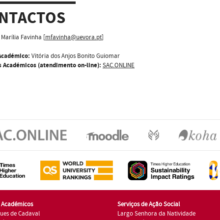
NTACTOS
Marília Favinha [
mfavinha@uevora.pt
]
Académico:
Vitória dos Anjos Bonito Guiomar
s Académicos (atendimento on-line):
SAC.ONLINE
s Académicos
Serviços de Ação Social
ues de Cadaval
Largo Senhora da Natividade