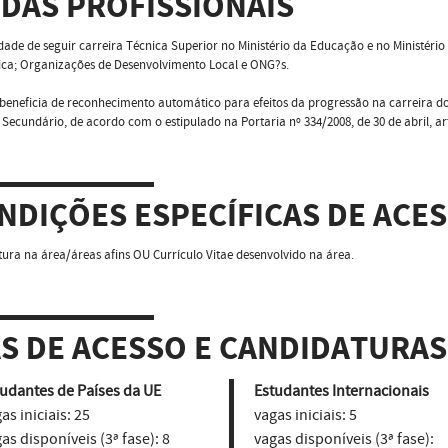
ÍDAS PROFISSIONAIS
idade de seguir carreira Técnica Superior no Ministério da Educação e no Ministéri
ica; Organizações de Desenvolvimento Local e ONG?s.
beneficia de reconhecimento automático para efeitos da progressão na carreira do
 Secundário, de acordo com o estipulado na Portaria nº 334/2008, de 30 de abril, art
NDIÇÕES ESPECÍFICAS DE ACE
tura na área/áreas afins OU Currículo Vitae desenvolvido na área.
AS DE ACESSO E CANDIDATURAS
udantes de Países da UE
Estudantes Internacionais
as iniciais:
25
vagas iniciais:
5
as disponíveis (3ª fase):
8
vagas disponíveis (3ª fase):