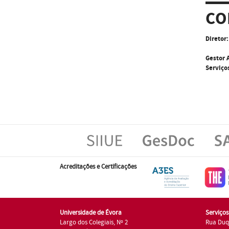
CO
Diretor:
Gestor 
Serviço
Acreditações e Certificações
Universidade de Évora
Serviço
Largo dos Colegiais, Nº 2
Rua Duq