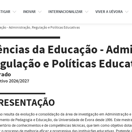
STIGAR
INOVAR
INTERNACIONALIZAR
VIVER A UÉVORA
ção - Administração, Regulação e Políticas Educativas
ências da Educação - Admi
gulação e Políticas Educa
rado
tivo 2026/2027
RESENTAÇÃO
so resulta da evolução e consolidação da área de investigação em Administração e
ento de Pedagogia e Educação, da Universidade de Évora desde 1995. Este mestra
rtório de conhecimentos e de competências técnicas, que tem como objetivo dotar 
 o processo de melhoria eficaz e progressiva das instituições educativas. Pretend