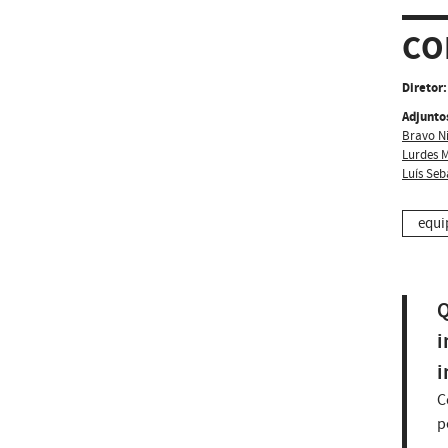
CO
Diretor:
Adjunto
Bravo N
Lurdes 
Luís Seb
equi
Q
i
i
C
p