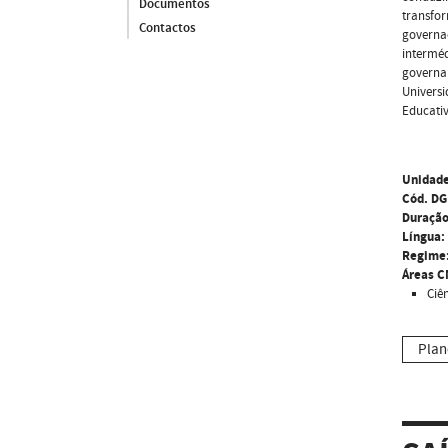
Documentos
transfor
Contactos
governaç
interméd
governam
Universi
Educativ
Unidade
Cód. DG
Duração
Língua:
Regime
Áreas C
Ciê
Plan