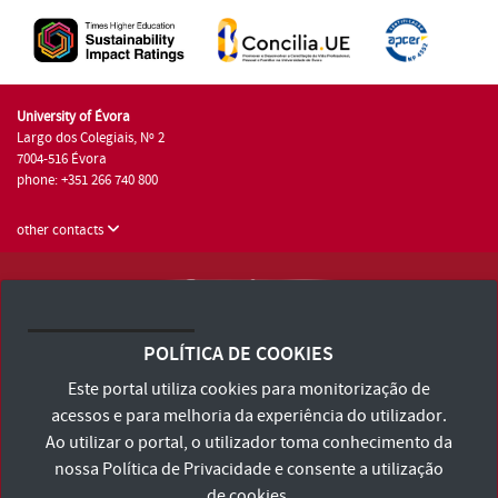
University of Évora
Largo dos Colegiais, Nº 2
7004-516 Évora
phone: +351 266 740 800
other contacts
University of Évora © 2026
Terms and Conditions and Privacy Policy
POLÍTICA DE COOKIES
Accessibility Statement
Este portal utiliza cookies para monitorização de
acessos e para melhoria da experiência do utilizador.
Ao utilizar o portal, o utilizador toma conhecimento da
nossa
Política de Privacidade
e consente a utilização
de cookies.