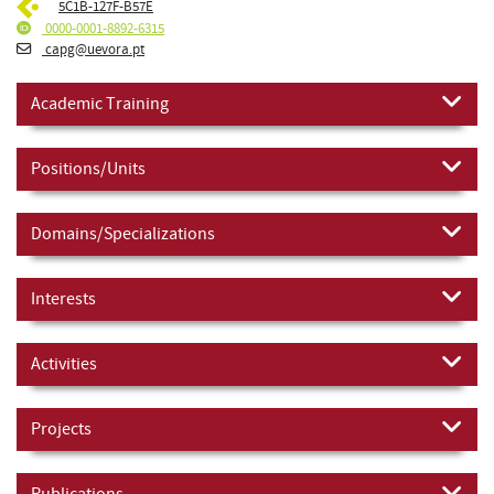
5C1B-127F-B57E
0000-0001-8892-6315
capg@uevora.pt
Academic Training
Positions/Units
Domains/Specializations
Interests
Activities
Projects
Publications