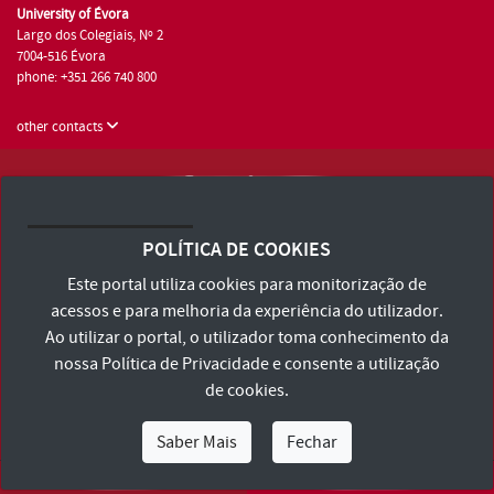
University of Évora
Largo dos Colegiais, Nº 2
7004-516 Évora
phone: +351 266 740 800
other contacts
University of Évora © 2026
Terms and Conditions and Privacy Policy
POLÍTICA DE COOKIES
Accessibility Statement
Este portal utiliza cookies para monitorização de
acessos e para melhoria da experiência do utilizador.
Ao utilizar o portal, o utilizador toma conhecimento da
nossa
Política de Privacidade
e consente a utilização
de cookies.
Saber Mais
Fechar
I Am
I Want