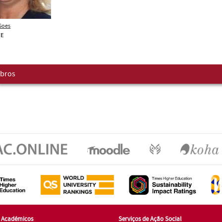
Goes
TE
bros
s Académicos
Serviços de Ação Social