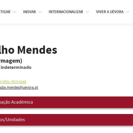
STIGAR
INOVAR
INTERNACIONALIZAR
VIVER A UÉVORA
alho Mendes
ermagem)
o indeterminado
0-0001-7873-5558
udia.mendes@uevora.pt
ação Académica
os/Unidades