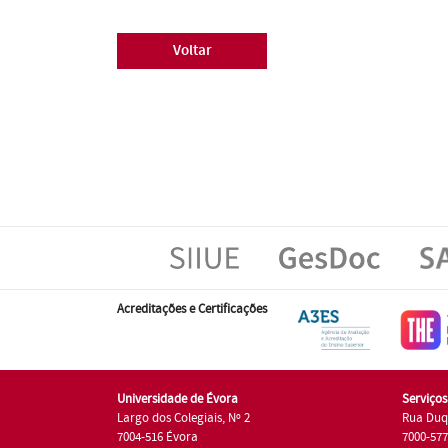
Voltar
Acreditações e Certificações
Universidade de Évora
Serviço
Largo dos Colegiais, Nº 2
Rua Duq
7004-516 Évora
7000-57