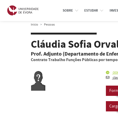
SOBRE
ESTUDAR
INVE
Início
Pessoas
Cláudia Sofia Orv
Prof. Adjunto (Departamento de Enf
Contrato Trabalho Funções Públicas por temp
000
cla
Form
Carg