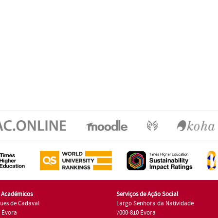
s Académicos
Serviços de Ação Social
ues de Cadaval
Largo Senhora da Natividade
7 Évora
7000-810 Évora