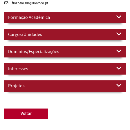
florbela.bia@uevora.pt
Formação Académica
Cargos/Unidades
Domínios/Especializações
Interesses
Projetos
Voltar