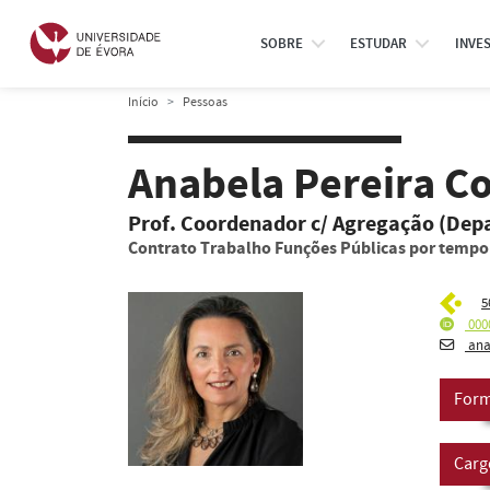
SOBRE
ESTUDAR
INVE
Início
Pessoas
Anabela Pereira C
Prof. Coordenador c/ Agregação (De
Contrato Trabalho Funções Públicas por temp
5
000
ana
Form
Carg