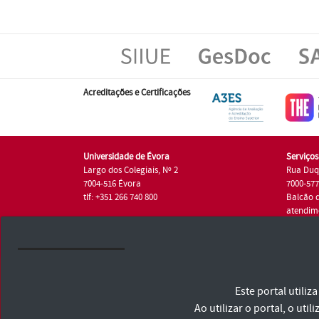
Acreditações e Certificações
Universidade de Évora
Serviço
Largo dos Colegiais, Nº 2
Rua Duq
7004-516 Évora
7000-57
tlf: +351 266 740 800
Balcão 
atendim
tlf.: +35
Universidade de Évora © 2026
Este portal utili
Consulte os Termos e Condições e Política de Privacidade
Declaração de Acessibilidade
Ao utilizar o portal, o u