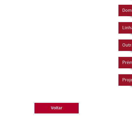
Domí
Linh
Outr
Prém
Proj
Voltar