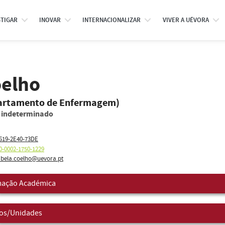
STIGAR
INOVAR
INTERNACIONALIZAR
VIVER A UÉVORA
oelho
partamento de Enfermagem)
o indeterminado
619-2E40-73DE
0-0002-1750-1229
bela.coelho@uevora.pt
ação Académica
os/Unidades