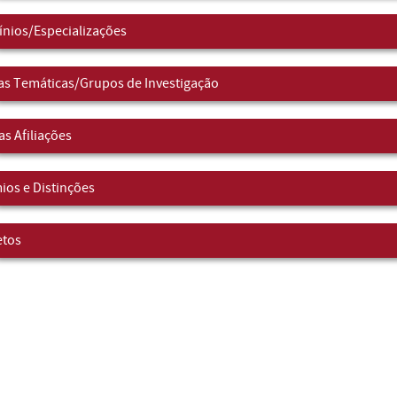
nios/Especializações
as Temáticas/Grupos de Investigação
as Afiliações
ios e Distinções
etos