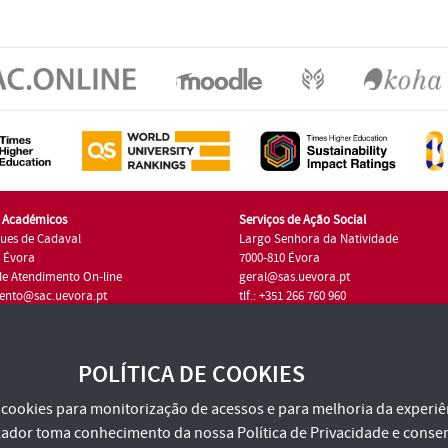
s Académicos
Serviços de Ação Social
ues de Cadaval
Largo Senhora da Natividade
7 Évora
7000-810 Évora
de Atendimento On-line
geral@sas.uevora.pt
ento@sac.uevora.pt
tlf.: +351 266 760 960
1 266 760 220
POLÍTICA DE COOKIES
za cookies para monitorização de acessos e para melhoria da experiên
tilizador toma conhecimento da nossa
Política de Privacidade
e consen