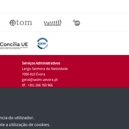
Serviços Administrativos
Largo Senhora da Natividade
7000-810 Évora
geral@sadm.uevora.pt
tlf.: +351 266 760 966
cia do utilizador.
te a utilização de cookies.