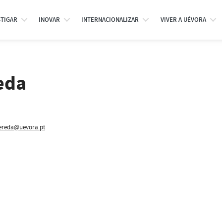
STIGAR
INOVAR
INTERNACIONALIZAR
VIVER A UÉVORA
eda
ereda@uevora.pt