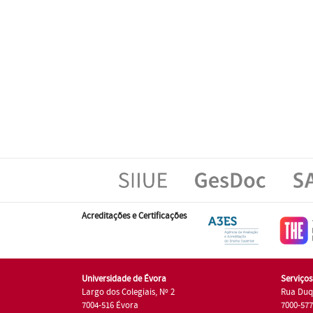
Acreditações e Certificações
Universidade de Évora
Serviço
Largo dos Colegiais, Nº 2
Rua Duq
7004-516 Évora
7000-57