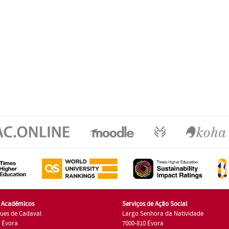
s Académicos
Serviços de Ação Social
ues de Cadaval
Largo Senhora da Natividade
7 Évora
7000-810 Évora