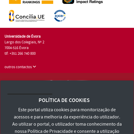
Universidade de Évora
Largo dos Colegiais, Nº 2
7004-516 Évora
tlf: +351 266 740 800
outros contactos
Universidade de Évora © 2026
Consulte os Termos e Condições e Política de Privacidade
POLÍTICA DE COOKIES
Declaração de Acessibilidade
Este portal utiliza cookies para monitorização de
acessos e para melhoria da experiência do utilizador.
Ao utilizar o portal, o utilizador toma conhecimento da
nossa
Política de Privacidade
e consente a utilização