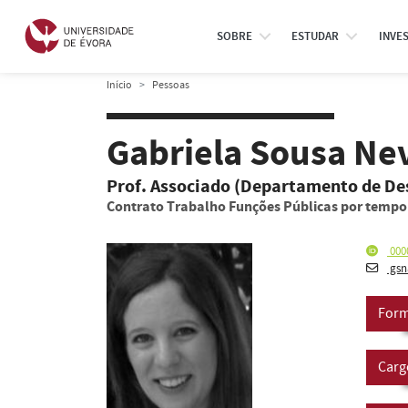
SOBRE
ESTUDAR
INVE
Início
Pessoas
Gabriela Sousa Ne
Prof. Associado (Departamento de De
Contrato Trabalho Funções Públicas por temp
000
gsn
Form
Carg