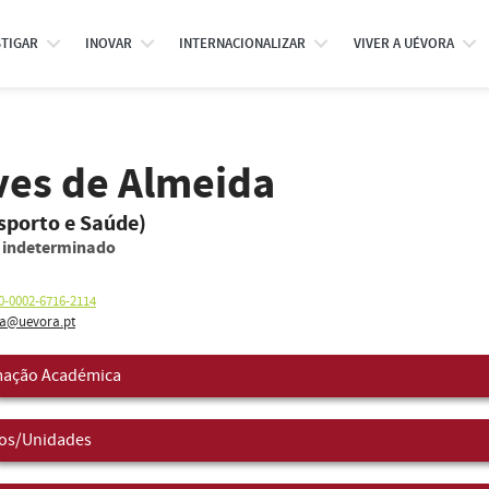
STIGAR
INOVAR
INTERNACIONALIZAR
VIVER A UÉVORA
ves de Almeida
sporto e Saúde)
o indeterminado
0-0002-6716-2114
a@uevora.pt
ação Académica
os/Unidades