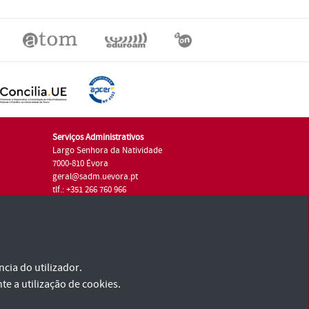
Serviços Administrativos
Largo Senhora da Natividade
7000-810 Évora
geral@sadm.uevora.pt
tlf.: +351 266 760 966
cia do utilizador.
te a utilização de cookies.