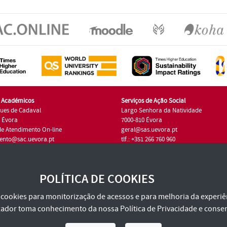
s Académicos
Serviços de Ação Social
ues de Cadaval
Largo Senhora da Natividade
7 Évora
7000-810 Évora
de Atendimento On-line
geral@sas.uevora.pt
ento@sac.uevora.pt
tlf.: +351 266 760 960
1 266 760 220
POLÍTICA DE COOKIES
za cookies para monitorização de acessos e para melhoria da experiên
tilizador toma conhecimento da nossa
Política de Privacidade
e consen