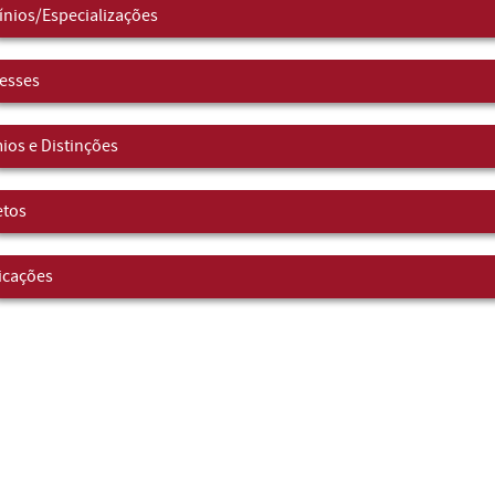
nios/Especializações
resses
ios e Distinções
etos
icações