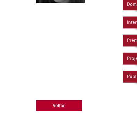
Domí
Inte
Prém
Proj
Publ
Voltar