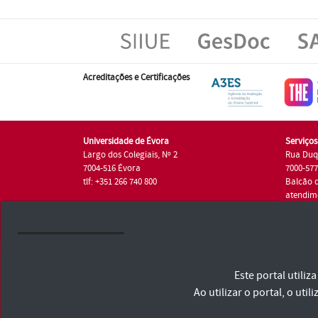
Acreditações e Certificações
Universidade de Évora
Serviço
Largo dos Colegiais, Nº 2
Rua Duq
7004-516 Évora
7000-57
tlf: +351 266 740 800
Balcão 
atendim
tlf.: +35
Universidade de Évora © 2026
Este portal utili
Consulte os Termos e Condições e Política de Privacidade
Declaração de Acessibilidade
Ao utilizar o portal, o u