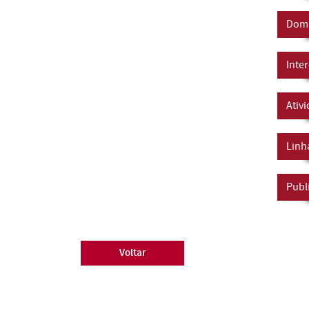
Domí
Inte
Ativ
Linh
Publ
Voltar