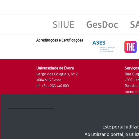
Acreditações e Certificações
Universidade de Évora
Serviço
Largo dos Colegiais, Nº 2
Rua Duq
7004-516 Évora
7000-57
tlf: +351 266 740 800
Balcão 
atendim
tlf.: +35
Universidade de Évora © 2026
Este portal utili
Consulte os Termos e Condições e Política de Privacidade
Declaração de Acessibilidade
Ao utilizar o portal, o u