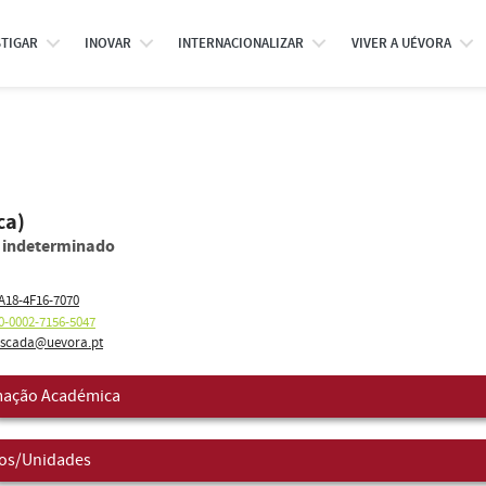
STIGAR
INOVAR
INTERNACIONALIZAR
VIVER A UÉVORA
ca)
o indeterminado
A18-4F16-7070
0-0002-7156-5047
scada@uevora.pt
ação Académica
os/Unidades