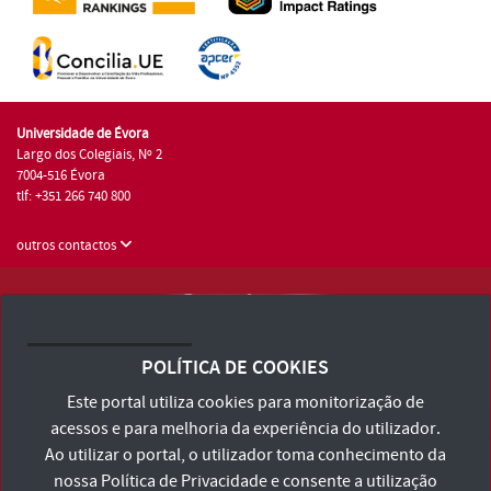
Universidade de Évora
Largo dos Colegiais, Nº 2
7004-516 Évora
tlf: +351 266 740 800
outros contactos
Universidade de Évora © 2026
Consulte os Termos e Condições e Política de Privacidade
POLÍTICA DE COOKIES
Declaração de Acessibilidade
Este portal utiliza cookies para monitorização de
acessos e para melhoria da experiência do utilizador.
Ao utilizar o portal, o utilizador toma conhecimento da
nossa
Política de Privacidade
e consente a utilização