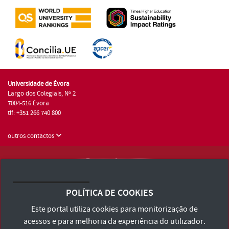
Universidade de Évora
Largo dos Colegiais, Nº 2
7004-516 Évora
tlf: +351 266 740 800
outros contactos
Universidade de Évora © 2026
Consulte os Termos e Condições e Política de Privacidade
POLÍTICA DE COOKIES
Declaração de Acessibilidade
Este portal utiliza cookies para monitorização de
acessos e para melhoria da experiência do utilizador.