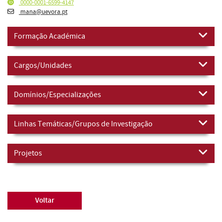
0000-0001-6599-4147
mana@uevora.pt
Formação Académica
Cargos/Unidades
Domínios/Especializações
Linhas Temáticas/Grupos de Investigação
Projetos
Voltar