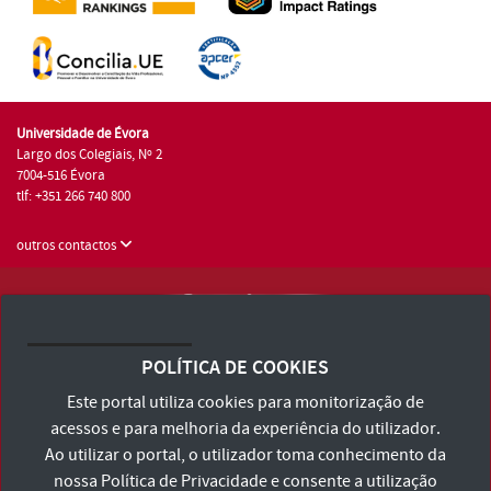
Universidade de Évora
Largo dos Colegiais, Nº 2
7004-516 Évora
tlf: +351 266 740 800
outros contactos
Universidade de Évora © 2026
Consulte os Termos e Condições e Política de Privacidade
POLÍTICA DE COOKIES
Declaração de Acessibilidade
Este portal utiliza cookies para monitorização de
acessos e para melhoria da experiência do utilizador.
Ao utilizar o portal, o utilizador toma conhecimento da
nossa
Política de Privacidade
e consente a utilização