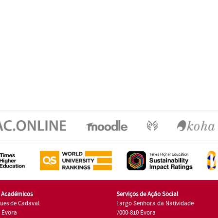
s Académicos
Serviços de Ação Social
ues de Cadaval
Largo Senhora da Natividade
7 Évora
7000-810 Évora