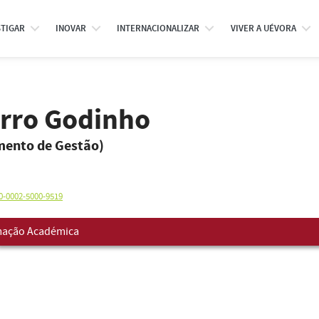
STIGAR
INOVAR
INTERNACIONALIZAR
VIVER A UÉVORA
erro Godinho
mento de Gestão)
0-0002-5000-9519
ação Académica