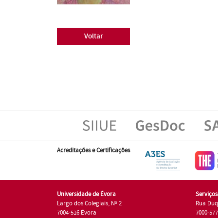
Voltar
Acreditações e Certificações
Universidade de Évora
Serviço
Largo dos Colegiais, Nº 2
Rua Duq
7004-516 Évora
7000-57