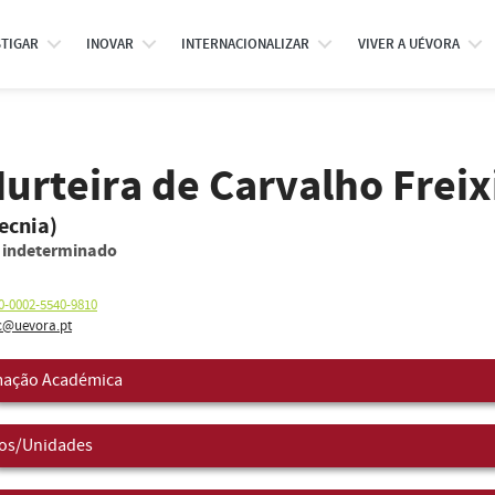
STIGAR
INOVAR
INTERNACIONALIZAR
VIVER A UÉVORA
rteira de Carvalho Freix
ecnia)
o indeterminado
0-0002-5540-9810
@uevora.pt
ação Académica
os/Unidades