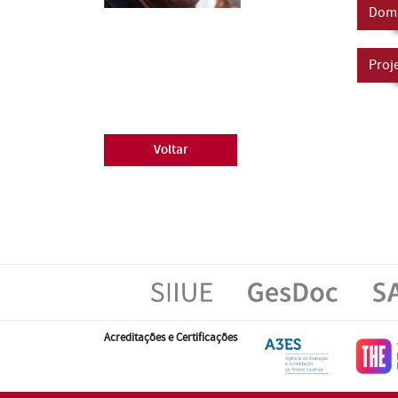
Domí
Proj
Voltar
Acreditações e Certificações