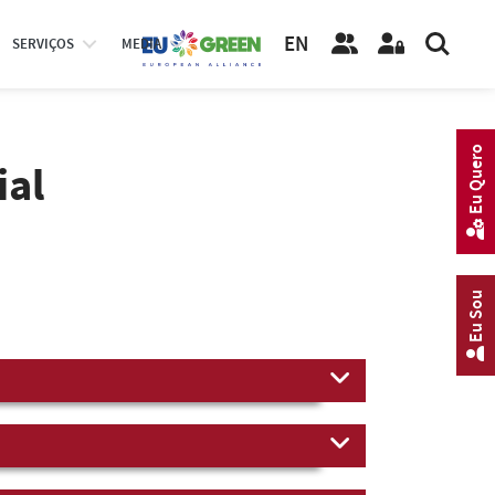
EN
SERVIÇOS
MEDIA
Eu Quero
ial
Eu Sou