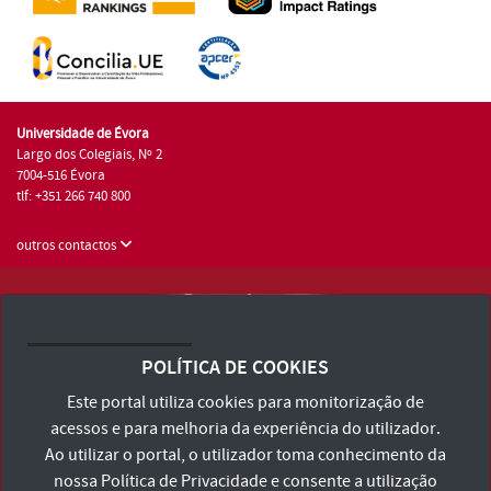
Universidade de Évora
Largo dos Colegiais, Nº 2
7004-516 Évora
tlf: +351 266 740 800
outros contactos
Universidade de Évora © 2026
Consulte os Termos e Condições e Política de Privacidade
POLÍTICA DE COOKIES
Declaração de Acessibilidade
Este portal utiliza cookies para monitorização de
acessos e para melhoria da experiência do utilizador.
Ao utilizar o portal, o utilizador toma conhecimento da
nossa
Política de Privacidade
e consente a utilização