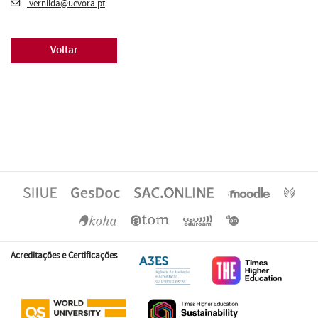
vernilda@uevora.pt
Voltar
Acreditações e Certificações