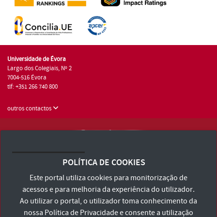
Universidade de Évora
Largo dos Colegiais, Nº 2
7004-516 Évora
tlf: +351 266 740 800
outros contactos
Universidade de Évora © 2026
Consulte os Termos e Condições e Política de Privacidade
POLÍTICA DE COOKIES
Declaração de Acessibilidade
Este portal utiliza cookies para monitorização de
acessos e para melhoria da experiência do utilizador.
Ao utilizar o portal, o utilizador toma conhecimento da
nossa
Política de Privacidade
e consente a utilização