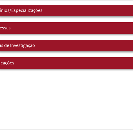
nios/Especializações
resses
as de Investigação
icações