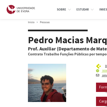
SOBRE
ESTUDAR
INVE
Início
Pessoas
Pedro Macias Mar
Prof. Auxiliar (Departamento de Mat
Contrato Trabalho Funções Públicas por temp
D
000
pmm
Form
Carg