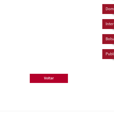
Domí
Inte
Bols
Publ
Voltar