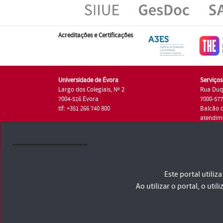
Acreditações e Certificações
Universidade de Évora
Serviço
Largo dos Colegiais, Nº 2
Rua Duq
7004-516 Évora
7000-57
tlf: +351 266 740 800
Balcão 
atendim
tlf.: +35
Universidade de Évora © 2026
Este portal utili
Consulte os Termos e Condições e Política de Privacidade
Declaração de Acessibilidade
Ao utilizar o portal, o u