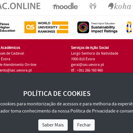
s Académicos
Serviços de Ação Social
ues de Cadaval
Largo Senhora da Natividade
7 Évora
7000-810 Évora
de Atendimento On-line
geral@sas.uevora.pt
ento@sac.uevora.pt
tlf.: +351 266 760 960
1 266 760 220
POLÍTICA DE COOKIES
za cookies para monitorização de acessos e para melhoria da experiên
tilizador toma conhecimento da nossa
Política de Privacidade
e consen
Saber Mais
Fechar