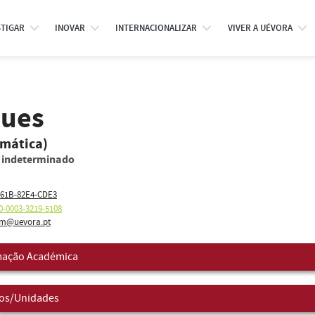
STIGAR
INOVAR
INTERNACIONALIZAR
VIVER A UÉVORA
ques
emática)
o indeterminado
61B-82E4-CDE3
0-0003-3219-5108
@uevora.pt
ação Académica
os/Unidades