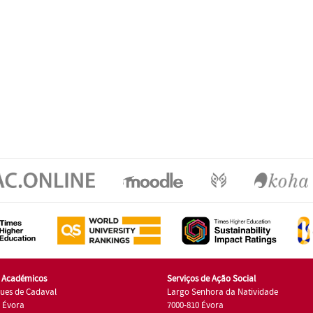
s Académicos
Serviços de Ação Social
ues de Cadaval
Largo Senhora da Natividade
7 Évora
7000-810 Évora