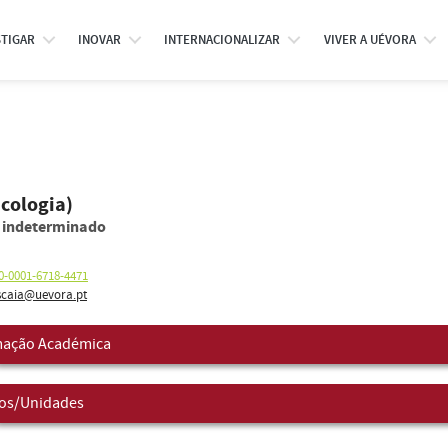
STIGAR
INOVAR
INTERNACIONALIZAR
VIVER A UÉVORA
cologia)
o indeterminado
0-0001-6718-4471
scaia@uevora.pt
ação Académica
os/Unidades