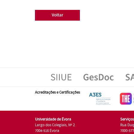
Voltar
Acreditações e Certificações
Universidade de Évora
Serviço
Largo dos Colegiais, Nº 2
Rua Duq
7004-516 Évora
7000-57