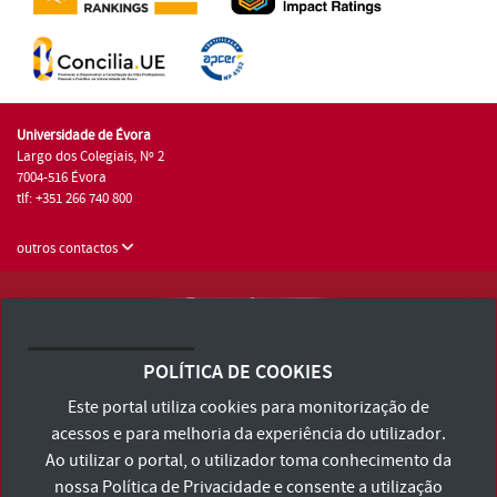
Universidade de Évora
Largo dos Colegiais, Nº 2
7004-516 Évora
tlf: +351 266 740 800
outros contactos
Universidade de Évora © 2026
Consulte os Termos e Condições e Política de Privacidade
POLÍTICA DE COOKIES
Declaração de Acessibilidade
Este portal utiliza cookies para monitorização de
acessos e para melhoria da experiência do utilizador.
Ao utilizar o portal, o utilizador toma conhecimento da
nossa
Política de Privacidade
e consente a utilização