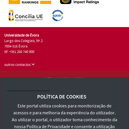
Universidade de Évora
Largo dos Colegiais, Nº 2
7004-516 Évora
tlf: +351 266 740 800
outros contactos
Universidade de Évora © 2026
Consulte os Termos e Condições e Política de Privacidade
POLÍTICA DE COOKIES
Declaração de Acessibilidade
Este portal utiliza cookies para monitorização de
acessos e para melhoria da experiência do utilizador.
Ao utilizar o portal, o utilizador toma conhecimento da
nossa
Política de Privacidade
e consente a utilização