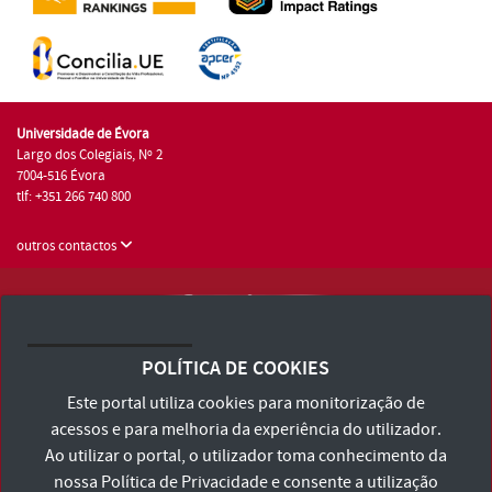
Universidade de Évora
Largo dos Colegiais, Nº 2
7004-516 Évora
tlf: +351 266 740 800
outros contactos
Universidade de Évora © 2026
Consulte os Termos e Condições e Política de Privacidade
POLÍTICA DE COOKIES
Declaração de Acessibilidade
Este portal utiliza cookies para monitorização de
acessos e para melhoria da experiência do utilizador.
Ao utilizar o portal, o utilizador toma conhecimento da
nossa
Política de Privacidade
e consente a utilização