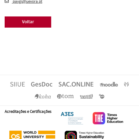
pavgs@uevora.pt
Voltar
Acreditações e Certificações