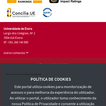
Universidade de Évora
Largo dos Colegiais, Nº 2
7004-516 Évora
tlf: +351 266 740 800
outros contactos
Universidade de Évora © 2026
Consulte os Termos e Condições e Política de Privacidade
POLÍTICA DE COOKIES
Declaração de Acessibilidade
Este portal utiliza cookies para monitorização de
acessos e para melhoria da experiência do utilizador.
Ao utilizar o portal, o utilizador toma conhecimento da
nossa
Política de Privacidade
e consente a utilização