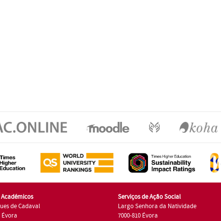
s Académicos
Serviços de Ação Social
ues de Cadaval
Largo Senhora da Natividade
7 Évora
7000-810 Évora