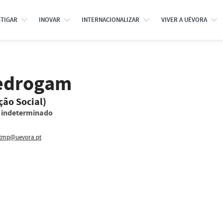
STIGAR
INOVAR
INTERNACIONALIZAR
VIVER A UÉVORA
Pedrogam
ção Social)
o indeterminado
mp@uevora.pt