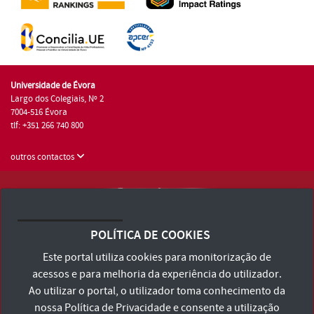
Universidade de Évora
Largo dos Colegiais, Nº 2
7004-516 Évora
tlf: +351 266 740 800
outros contactos
Universidade de Évora © 2026
Consulte os Termos e Condições e Política de Privacidade
POLÍTICA DE COOKIES
Declaração de Acessibilidade
Este portal utiliza cookies para monitorização de
acessos e para melhoria da experiência do utilizador.
Ao utilizar o portal, o utilizador toma conhecimento da
nossa
Política de Privacidade
e consente a utilização