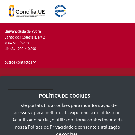
Universidade de Évora
Largo dos Colegiais, Nº 2
7004-516 Évora
tlf: +351 266 740 800
outros contactos
Universidade de Évora © 2026
Consulte os Termos e Condições e Política de Privacidade
POLÍTICA DE COOKIES
Declaração de Acessibilidade
Este portal utiliza cookies para monitorização de
acessos e para melhoria da experiência do utilizador.
Ao utilizar o portal, o utilizador toma conhecimento da
nossa
Política de Privacidade
e consente a utilização
de cookies.