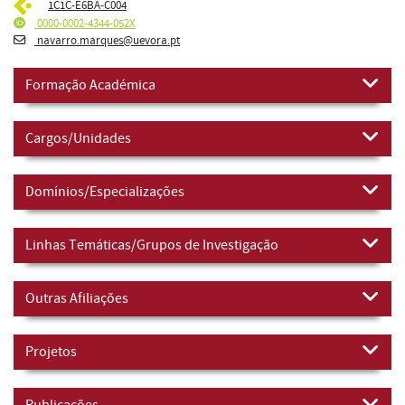
1C1C-E6BA-C004
0000-0002-4344-052X
navarro.marques@uevora.pt
Formação Académica
Cargos/Unidades
Domínios/Especializações
Linhas Temáticas/Grupos de Investigação
Outras Afiliações
Projetos
Publicações