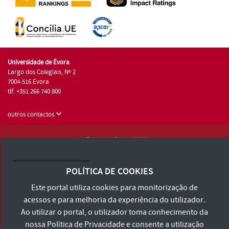
Universidade de Évora
Largo dos Colegiais, Nº 2
7004-516 Évora
tlf: +351 266 740 800
outros contactos
Universidade de Évora © 2026
Consulte os Termos e Condições e Política de Privacidade
POLÍTICA DE COOKIES
Declaração de Acessibilidade
Este portal utiliza cookies para monitorização de
acessos e para melhoria da experiência do utilizador.
Ao utilizar o portal, o utilizador toma conhecimento da
nossa
Política de Privacidade
e consente a utilização