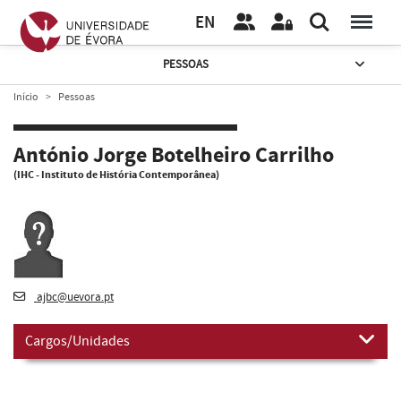
EN
PESSOAS
Início
Pessoas
António Jorge Botelheiro Carrilho
(IHC - Instituto de História Contemporânea)
ajbc@uevora.pt
Cargos/Unidades