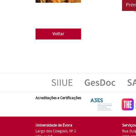
Prém
Voltar
Acreditações e Certificações
Universidade de Évora
Serviço
Largo dos Colegiais, Nº 2
Rua Duq