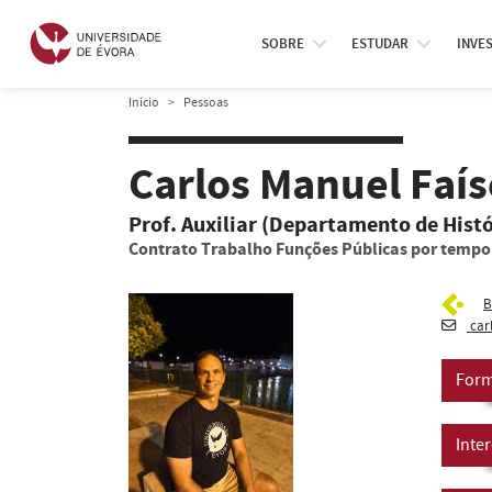
SOBRE
ESTUDAR
INVE
Início
Pessoas
Carlos Manuel Faís
Prof. Auxiliar (Departamento de Histó
Contrato Trabalho Funções Públicas por temp
B
car
Form
Inte