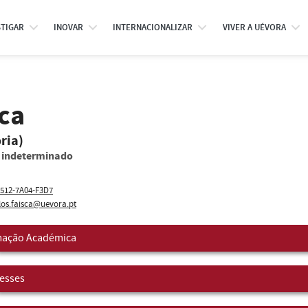
STIGAR
INOVAR
INTERNACIONALIZAR
VIVER A UÉVORA
ca
ria)
o indeterminado
512-7A04-F3D7
los.faisca@uevora.pt
ação Académica
resses