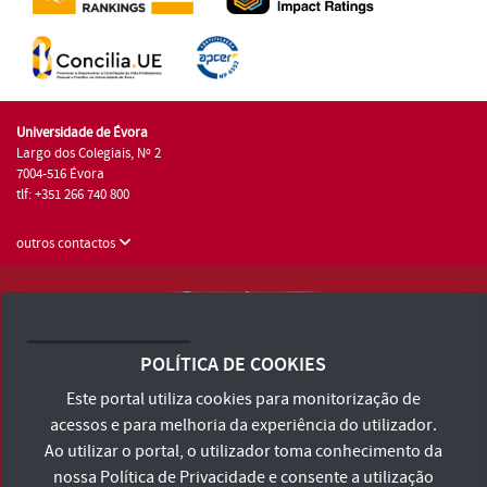
Universidade de Évora
Largo dos Colegiais, Nº 2
7004-516 Évora
tlf: +351 266 740 800
outros contactos
Universidade de Évora © 2026
Consulte os Termos e Condições e Política de Privacidade
POLÍTICA DE COOKIES
Declaração de Acessibilidade
Este portal utiliza cookies para monitorização de
acessos e para melhoria da experiência do utilizador.
Ao utilizar o portal, o utilizador toma conhecimento da
nossa
Política de Privacidade
e consente a utilização